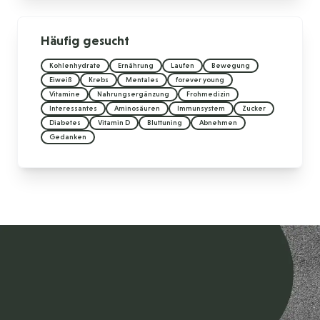
Häufig gesucht
Kohlenhydrate
Ernährung
Laufen
Bewegung
Eiweiß
Krebs
Mentales
forever young
Vitamine
Nahrungsergänzung
Frohmedizin
Interessantes
Aminosäuren
Immunsystem
Zucker
Diabetes
Vitamin D
Bluttuning
Abnehmen
Gedanken