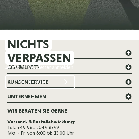
NICHTS
FOREVER YOUNG
VERPASSEN
COMMUNITY
Jetzt zum Newsletter anmelden
KUNDENSERVICE
UNTERNEHMEN
WIR BERATEN SIE GERNE
Versand- & Bestellabwicklung:
Tel.: +49 961 2049 8399
Mo. - Fr. von 8:00 bis 13:00 Uhr