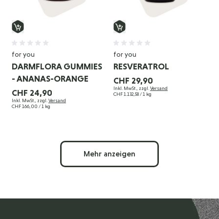
for you
for you
DARMFLORA GUMMIES
RESVERATROL
- ANANAS-ORANGE
CHF 29,90
Inkl. MwSt., zzgl.
Versand
CHF 24,90
CHF 1.132,58
/ 1 kg
Inkl. MwSt., zzgl.
Versand
CHF 166,00
/ 1 kg
Mehr anzeigen