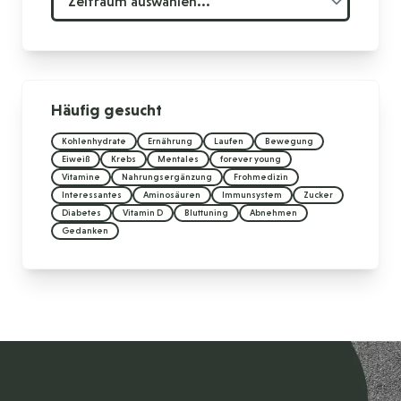
Häufig gesucht
Kohlenhydrate
Ernährung
Laufen
Bewegung
Eiweiß
Krebs
Mentales
forever young
Vitamine
Nahrungsergänzung
Frohmedizin
Interessantes
Aminosäuren
Immunsystem
Zucker
Diabetes
Vitamin D
Bluttuning
Abnehmen
Gedanken