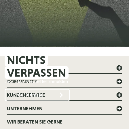
NICHTS
FOREVER YOUNG
VERPASSEN
COMMUNITY
Jetzt zum Newsletter anmelden
KUNDENSERVICE
UNTERNEHMEN
WIR BERATEN SIE GERNE