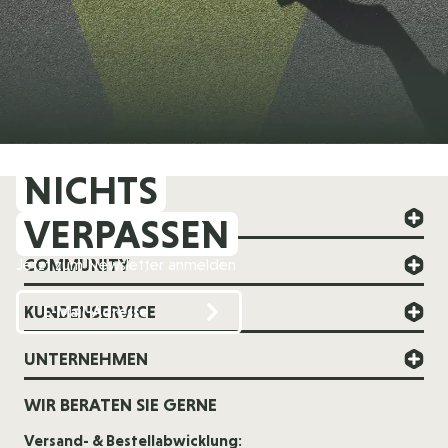
NICHTS
FOREVER YOUNG
VERPASSEN
COMMUNITY
Jetzt zum Newsletter anmelden
KUNDENSERVICE
UNTERNEHMEN
WIR BERATEN SIE GERNE
Versand- & Bestellabwicklung: