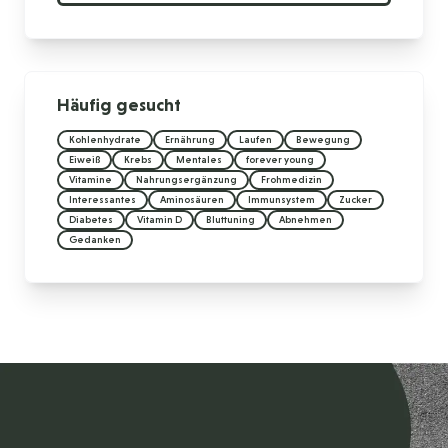
Häufig gesucht
Kohlenhydrate
Ernährung
Laufen
Bewegung
Eiweiß
Krebs
Mentales
forever young
Vitamine
Nahrungsergänzung
Frohmedizin
Interessantes
Aminosäuren
Immunsystem
Zucker
Diabetes
Vitamin D
Bluttuning
Abnehmen
Gedanken