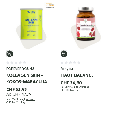
FOREVER YOUNG
for you
KOLLAGEN SKIN -
HAUT BALANCE
KOKOS-MARACUJA
CHF 34,90
Inkl. MwSt., zzgl.
Versand
CHF 51,95
CHF 863,86
/ 1 kg
Ab
CHF 47,79
Inkl. MwSt., zzgl.
Versand
CHF 144,31
/ 1 kg