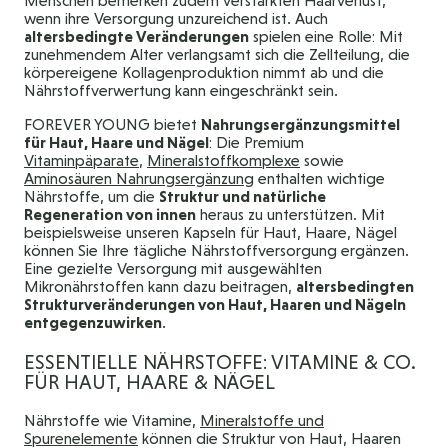
Menschen bemerken zudem verstärkten Haarverlust,
wenn ihre Versorgung unzureichend ist. Auch
altersbedingte Veränderungen
spielen eine Rolle: Mit
zunehmendem Alter verlangsamt sich die Zellteilung, die
körpereigene Kollagenproduktion nimmt ab und die
Nährstoffverwertung kann eingeschränkt sein.
FOREVER YOUNG bietet
Nahrungsergänzungsmittel
für Haut, Haare und Nägel
: Die Premium
Vitaminpäparate
,
Mineralstoffkomplexe
sowie
Aminosäuren Nahrungsergänzung
enthalten wichtige
Nährstoffe, um die
Struktur und natürliche
Regeneration von innen
heraus zu unterstützen. Mit
beispielsweise unseren Kapseln für Haut, Haare, Nägel
können Sie Ihre tägliche Nährstoffversorgung ergänzen.
Eine gezielte Versorgung mit ausgewählten
Mikronährstoffen kann dazu beitragen,
altersbedingten
Strukturveränderungen von Haut, Haaren und Nägeln
entgegenzuwirken
.
ESSENTIELLE NÄHRSTOFFE: VITAMINE & CO.
FÜR HAUT, HAARE & NÄGEL
Nährstoffe wie Vitamine,
Mineralstoffe und
Spurenelemente
können die Struktur von Haut, Haaren