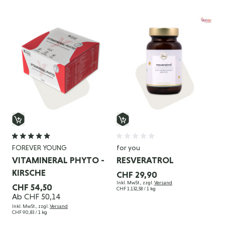
FOREVER YOUNG
for you
VITAMINERAL PHYTO -
RESVERATROL
KIRSCHE
CHF 29,90
Inkl. MwSt., zzgl.
Versand
CHF 54,50
CHF 1.132,58
/ 1 kg
Ab
CHF 50,14
Inkl. MwSt., zzgl.
Versand
CHF 90,83
/ 1 kg