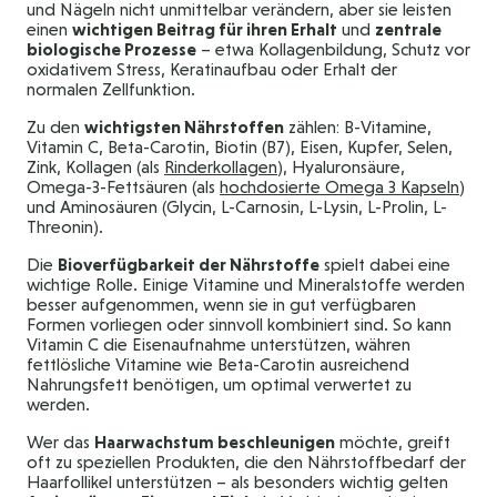
und Nägeln nicht unmittelbar verändern, aber sie leisten
einen
wichtigen Beitrag für ihren Erhalt
und
zentrale
biologische Prozesse
– etwa Kollagenbildung, Schutz vor
oxidativem Stress, Keratinaufbau oder Erhalt der
normalen Zellfunktion.
Zu den
wichtigsten Nährstoffen
zählen: B-Vitamine,
Vitamin C, Beta-Carotin, Biotin (B7), Eisen, Kupfer, Selen,
Zink, Kollagen (als
Rinderkollagen
), Hyaluronsäure,
Omega-3-Fettsäuren (als
hochdosierte Omega 3 Kapseln
)
und Aminosäuren (Glycin, L-Carnosin, L-Lysin, L-Prolin, L-
Threonin).
Die
Bioverfügbarkeit der Nährstoffe
spielt dabei eine
wichtige Rolle. Einige Vitamine und Mineralstoffe werden
besser aufgenommen, wenn sie in gut verfügbaren
Formen vorliegen oder sinnvoll kombiniert sind. So kann
Vitamin C die Eisenaufnahme unterstützen, währen
fettlösliche Vitamine wie Beta-Carotin ausreichend
Nahrungsfett benötigen, um optimal verwertet zu
werden.
Wer das
Haarwachstum beschleunigen
möchte, greift
oft zu speziellen Produkten, die den Nährstoffbedarf der
Haarfollikel unterstützen – als besonders wichtig gelten