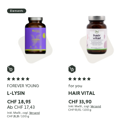
Elements
FOREVER YOUNG
for you
L-LYSIN
HAIR VITAL
CHF 18,95
CHF 33,90
Ab
CHF 17,43
Inkl. MwSt., zzgl.
Versand
CHF 93,91
/ 100 g
Inkl. MwSt., zzgl.
Versand
CHF 28,28
/ 100 g