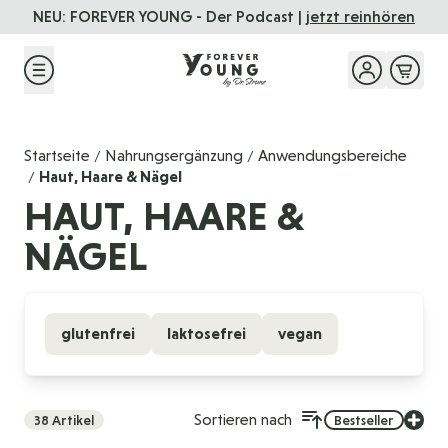
Direkt zum Inhalt
NEU: FOREVER YOUNG - Der Podcast |
jetzt reinhören
Startseite
Nahrungsergänzung
Anwendungsbereiche
/
/
Haut, Haare & Nägel
/
HAUT, HAARE &
NÄGEL
glutenfrei
laktosefrei
vegan
Sortieren nach
38
Artikel
Bestseller