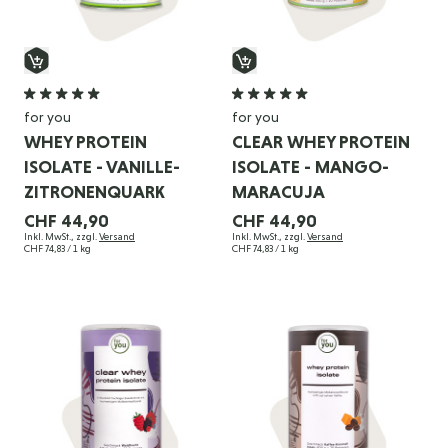
for you
for you
WHEY PROTEIN
CLEAR WHEY PROTEIN
ISOLATE - VANILLE-
ISOLATE - MANGO-
ZITRONENQUARK
MARACUJA
CHF 44,90
CHF 44,90
Inkl. MwSt., zzgl.
Versand
Inkl. MwSt., zzgl.
Versand
CHF 74,83
/ 1 kg
CHF 74,83
/ 1 kg