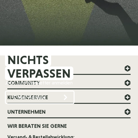
NICHTS
FOREVER YOUNG
VERPASSEN
COMMUNITY
Jetzt zum Newsletter anmelden
KUNDENSERVICE
UNTERNEHMEN
WIR BERATEN SIE GERNE
Versand- & Bestellabwicklung: