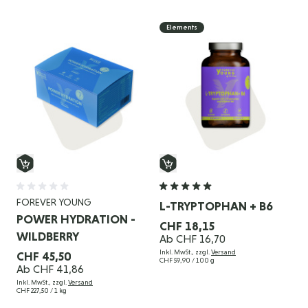
Elements
FOREVER YOUNG
L-TRYPTOPHAN + B6
POWER HYDRATION -
CHF 18,15
WILDBERRY
Ab
CHF 16,70
Inkl. MwSt., zzgl.
Versand
CHF 45,50
CHF 59,90
/ 100 g
Ab
CHF 41,86
Inkl. MwSt., zzgl.
Versand
CHF 227,50
/ 1 kg