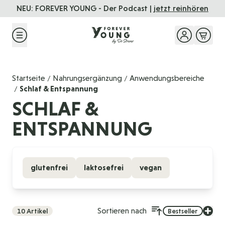
Direkt zum Inhalt
NEU: FOREVER YOUNG - Der Podcast |
jetzt reinhören
Startseite
Nahrungsergänzung
Anwendungsbereiche
/
/
Schlaf & Entspannung
/
SCHLAF &
ENTSPANNUNG
glutenfrei
laktosefrei
vegan
Sortieren nach
10
Artikel
Bestseller