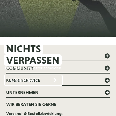
NICHTS
FOREVER YOUNG
VERPASSEN
COMMUNITY
Jetzt zum Newsletter anmelden
KUNDENSERVICE
UNTERNEHMEN
WIR BERATEN SIE GERNE
Versand- & Bestellabwicklung: