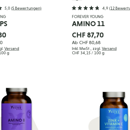
5,0
(5 Bewertungen)
4,9
(12 Bewert
UNG
FOREVER YOUNG
PS
AMINO 11
30
CHF 87,70
60
Ab
CHF 80,68
gl.
Versand
Inkl. MwSt., zzgl.
Versand
100 g
CHF 34,15
/ 100 g