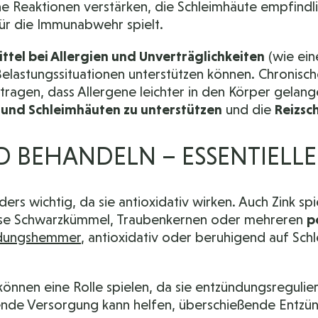
he Reaktionen verstärken, die Schleimhäute empfind
für die Immunabwehr spielt.
l bei Allergien und Unverträglichkeiten
(wie ein
 Belastungssituationen unterstützen können. Chronis
tragen, dass Allergene leichter in den Körper gelang
 und Schleimhäuten zu unterstützen
und die
Reizsc
D BEHANDELN – ESSENTIELL
rs wichtig, da sie antioxidativ wirken. Auch Zink spie
ise Schwarzkümmel, Traubenkernen oder mehreren
p
ündungshemmer
, antioxidativ oder beruhigend auf S
önnen eine Rolle spielen, da sie entzündungsregulie
nde Versorgung kann helfen, überschießende Entzünd