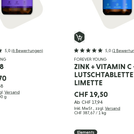
5,0
(6 Bewertungen)
5,0
(1 Bewertu
UNG
FOREVER YOUNG
8
ZINK + VITAMIN C 
LUTSCHTABLETTE
70
LIMETTE
68
gl.
Versand
CHF 19,50
00 g
Ab
CHF 17,94
Inkl. MwSt., zzgl.
Versand
CHF 387,67
/ 1 kg
Elements