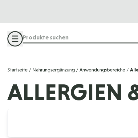
Direkt zum Inhalt
Suche
Startseite
Nahrungsergänzung
Anwendungsbereiche
All
/
/
/
ALLERGIEN 