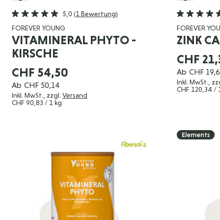
5,0
(1 Bewertung)
FOREVER YOUNG
FOREVER YO
VITAMINERAL PHYTO -
ZINK CA
KIRSCHE
CHF 21,
CHF 54,50
Ab
CHF 19,
Inkl. MwSt., zz
Ab
CHF 50,14
CHF 120,34
/ 
Inkl. MwSt., zzgl.
Versand
CHF 90,83
/ 1 kg
Elements