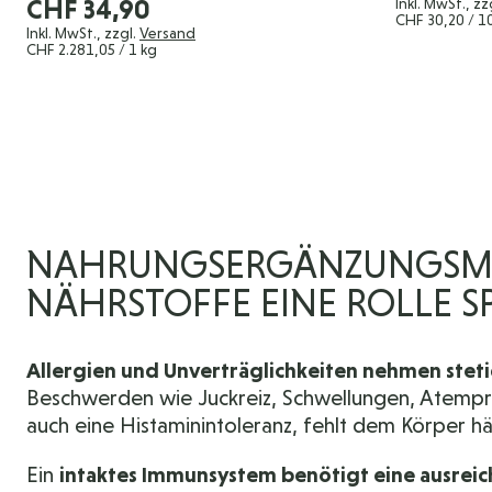
CHF 34,90
Inkl. MwSt., zz
CHF 30,20
/ 1
Inkl. MwSt., zzgl.
Versand
CHF 2.281,05
/ 1 kg
NAHRUNGSERGÄNZUNGSMITT
NÄHRSTOFFE EINE ROLLE S
Allergien und Unverträglichkeiten nehmen steti
Beschwerden wie Juckreiz, Schwellungen, Atempr
auch eine Histaminintoleranz, fehlt dem Körper hä
Ein
intaktes Immunsystem benötigt eine ausrei