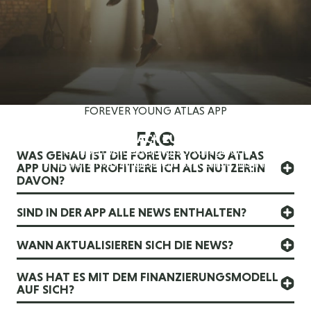
FOREVER YOUNG ATLAS APP
FAQ
FEEDBACK ZUR APP
Sie haben Verbesserungsvorschläge oder
WAS GENAU IST DIE FOREVER YOUNG ATLAS
Ihnen ist etwas aufgefallen? Senden sie uns Ihr
APP UND WIE PROFITIERE ICH ALS NUTZER:IN
Feedback gerne an
atlas@strunz.com
.
DAVON?
Ihr FOREVER YOUNG Atlas Team
SIND IN DER APP ALLE NEWS ENTHALTEN?
WANN AKTUALISIEREN SICH DIE NEWS?
WAS HAT ES MIT DEM FINANZIERUNGSMODELL
AUF SICH?