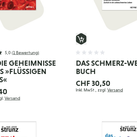
5,0
(1 Bewertung)
DIE GEHEIMNISSE
DAS SCHMERZ-W
S »FLÜSSIGEN
BUCH
S«
CHF 30,50
40
Inkl. MwSt., zzgl.
Versand
gl.
Versand