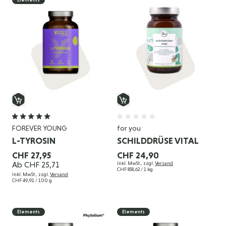
FOREVER YOUNG
for you
L-TYROSIN
SCHILDDRÜSE VITAL
CHF 27,95
CHF 24,90
Ab
CHF 25,71
Inkl. MwSt., zzgl.
Versand
CHF 858,62
/ 1 kg
Inkl. MwSt., zzgl.
Versand
CHF 49,91
/ 100 g
Elements
Elements