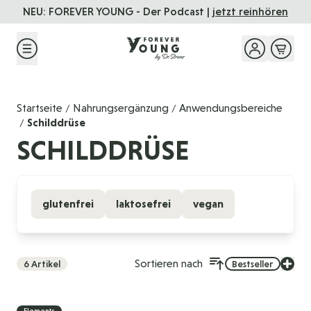
Direkt zum Inhalt
NEU: FOREVER YOUNG - Der Podcast |
jetzt reinhören
Startseite
Nahrungsergänzung
Anwendungsbereiche
/
/
Schilddrüse
/
SCHILDDRÜSE
glutenfrei
laktosefrei
vegan
Sortieren nach
6
Artikel
Bestseller
Elements