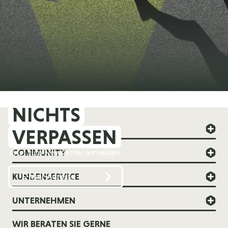
NICHTS
FOREVER YOUNG
VERPASSEN
COMMUNITY
Jetzt zum Newsletter anmelden
KUNDENSERVICE
UNTERNEHMEN
WIR BERATEN SIE GERNE