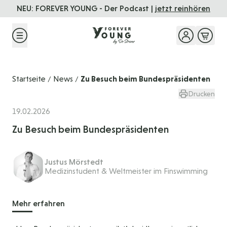
Direkt zum Inhalt
nhören
FOREVER YOUNG
Das Seminar
- 01. - 04.10.2026
Startseite
News
Zu Besuch beim Bundespräsidenten
/
/
Drucken
19.02.2026
Zu Besuch beim Bundespräsidenten
Justus Mörstedt
Medizinstudent & Weltmeister im Finswimming
Mehr erfahren