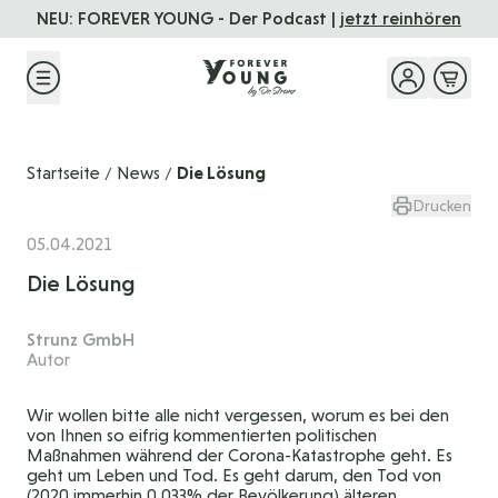
Direkt zum Inhalt
NEU: FOREVER YOUNG - Der Podcast |
jetzt reinhören
Startseite
News
Die Lösung
/
/
Drucken
05.04.2021
Die Lösung
Strunz GmbH
Autor
Wir wollen bitte alle nicht vergessen, worum es bei den
von Ihnen so eifrig kommentierten politischen
Maßnahmen während der Corona-Katastrophe geht. Es
geht um Leben und Tod. Es geht darum, den Tod von
(2020 immerhin 0,033% der Bevölkerung) älteren