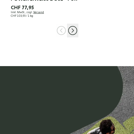
CHF 77,95
Inkl. MwSt., zzgl.
Versand
CHF 103,93
/ 1 kg