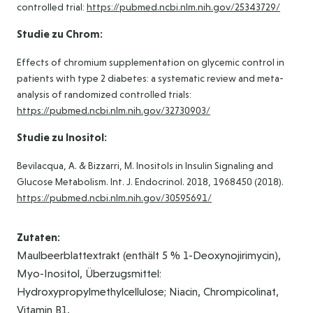
controlled trial:
https://pubmed.ncbi.nlm.nih.gov/25343729/
Studie zu Chrom:
Effects of chromium supplementation on glycemic control in
patients with type 2 diabetes: a systematic review and meta-
analysis of randomized controlled trials:
https://pubmed.ncbi.nlm.nih.gov/32730903/
Studie zu Inositol:
Bevilacqua, A. & Bizzarri, M. Inositols in Insulin Signaling and
Glucose Metabolism. Int. J. Endocrinol. 2018, 1968450 (2018).
https://pubmed.ncbi.nlm.nih.gov/30595691/
Zutaten:
Maulbeerblattextrakt (enthält 5 % 1-Deoxynojirimycin),
Myo-Inositol, Überzugsmittel:
Hydroxypropylmethylcellulose; Niacin, Chrompicolinat,
Vitamin B1.