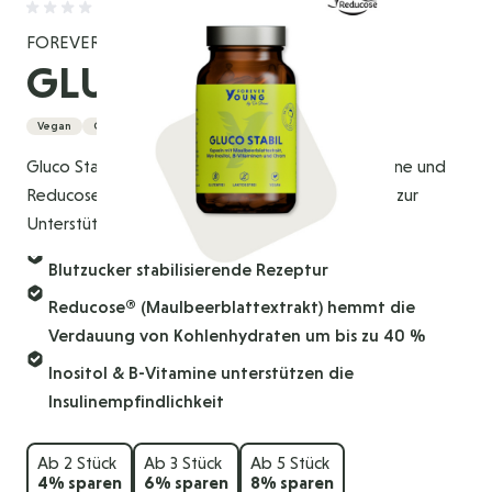
FOREVER YOUNG
GLUCO STABIL
Vegan
Glutenfrei
Gluco Stabil kombiniert Chrom, Inositol, B-Vitamine und
Reducose® (patentierter Rohstoff von Phynova) zur
Unterstützung eines stabilen Blutzuckerspiegels.
Blutzucker stabilisierende Rezeptur
Reducose® (Maulbeerblattextrakt) hemmt die
Verdauung von Kohlenhydraten um bis zu 40 %
Inositol & B-Vitamine unterstützen die
Insulinempfindlichkeit
Ab 2 Stück
Ab 3 Stück
Ab 5 Stück
4
% sparen
6
% sparen
8
% sparen