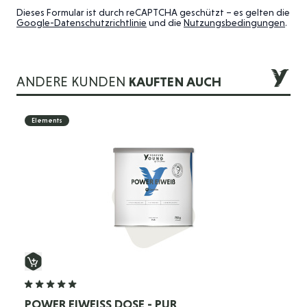
Dieses Formular ist durch reCAPTCHA geschützt – es gelten die
Google-Datenschutzrichtlinie
und die
Nutzungsbedingungen
.
ANDERE KUNDEN
KAUFTEN AUCH
Die Navigation durch die Elemente des Karussells ist mit der 
Drücken Sie, um das Karussell zu überspringen
Drücken Sie, um zur Karussell-Navigation zu gelangen
Elements
POWER EIWEISS DOSE - PUR