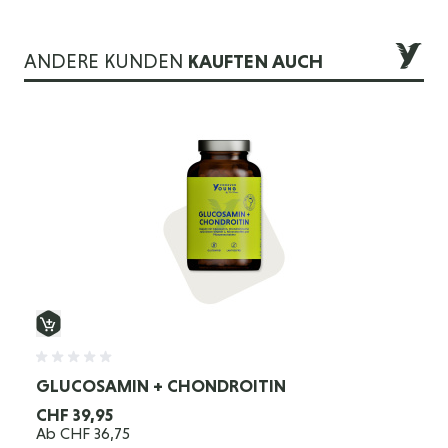
ANDERE KUNDEN
KAUFTEN AUCH
Die Navigation durch die Elemente des Karussells ist mit der 
Drücken Sie, um das Karussell zu überspringen
Drücken Sie, um zur Karussell-Navigation zu gelangen
GLUCOSAMIN + CHONDROITIN
CHF 39,95
Ab
CHF 36,75