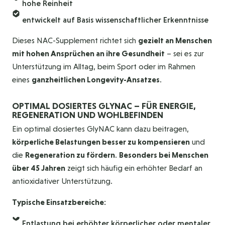
hohe Reinheit
entwickelt auf Basis wissenschaftlicher Erkenntnisse
Dieses NAC-Supplement richtet sich
gezielt an Menschen
mit hohen Ansprüchen an ihre Gesundheit
– sei es zur
Unterstützung im Alltag, beim Sport oder im Rahmen
eines
ganzheitlichen Longevity-Ansatzes
.
OPTIMAL DOSIERTES GLYNAC – FÜR ENERGIE,
REGENERATION UND WOHLBEFINDEN
Ein optimal dosiertes GlyNAC kann dazu beitragen,
körperliche Belastungen besser zu kompensieren
und
die
Regeneration zu fördern
.
Besonders bei Menschen
über 45 Jahren
zeigt sich häufig ein erhöhter Bedarf an
antioxidativer Unterstützung.
Typische Einsatzbereiche:
Entlastung bei erhöhter körperlicher oder mentaler