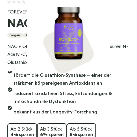
FOREVER YOUNG
NAC + GLYCIN
Vegan
Glutenfrei
NAC + Glycin liefert die Kombination der Aminosäuren N-
Acetyl-Cystein (NAC) und Glycin als Vorstufen für
Glutathion.
fördert die Glutathion-Synthese – eines der
stärksten körpereigenen Antioxidantien
reduziert oxidativen Stress, Entzündungen &
mitochondriale Dysfunktion
bekannt aus der Longevity-Forschung
Ab 2 Stück
Ab 3 Stück
Ab 5 Stück
4
% sparen
6
% sparen
8
% sparen