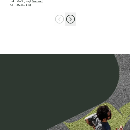
Inkl. MwSt., zzgl.
Versand
CHF 362,85
/ 1 kg