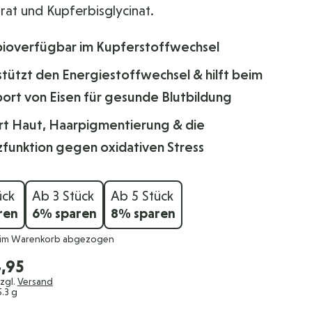
rat und Kupferbisglycinat.
bioverfügbar im Kupferstoffwechsel
stützt den Energiestoffwechsel & hilft beim
port von Eisen für gesunde Blutbildung
rt Haut, Haarpigmentierung & die
zfunktion gegen oxidativen Stress
ück
Ab 3 Stück
Ab 5 Stück
ren
6
% sparen
8
% sparen
 im Warenkorb abgezogen
,95
zzgl.
Versand
5.3 g