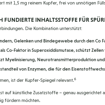
t mit 1,5 mg reinem Kupfer, frei von unnötigen Füll
H FUNDIERTE INHALTSSTOFFE FÜR SPÜR
bindungen. Die Kombination unterstützt:
Bändern, Gelenken und Bindegewebe durch den Co F
als Co-Faktor in Superoxiddismutase, schützt Zellen
tzt Myelinisierung, Neurotransmitterproduktion un
estandteil von Enzymen, die für den Eisenstoffwechse
6
en, ist der Kupfer-Spiegel relevant.
t auf künstliche Zusatzstoffe – genau ausgerichtet 
tig fördern möchten.