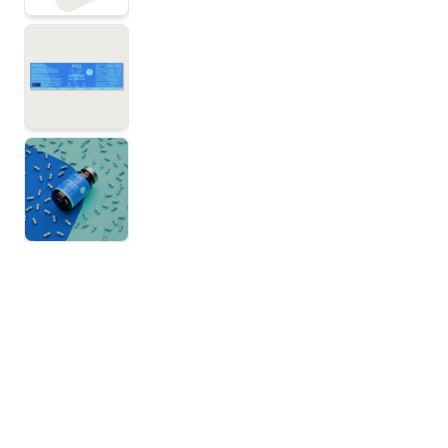
View larger image
View larger image