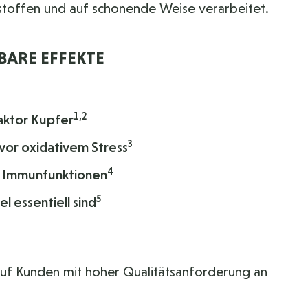
stoffen und auf schonende Weise verarbeitet.
BARE EFFEKTE
1,2
aktor Kupfer
3
 vor oxidativem Stress
4
d Immunfunktionen
5
l essentiell sind
auf Kunden mit hoher Qualitätsanforderung an