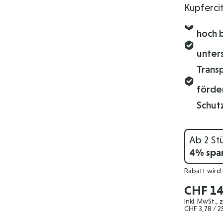
Kupfercit
hoch 
unter
Trans
förde
Schut
Ab 2 St
4
% spa
Rabatt wird
CHF 14
Inkl. MwSt., 
CHF 3,78
/ 2