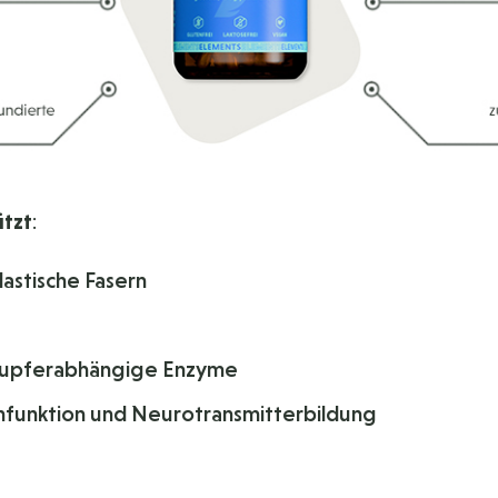
ützt
:
astische Fasern
r kupferabhängige Enzyme
nfunktion und Neurotransmitterbildung