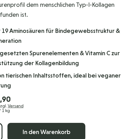
renprofil dem menschlichen Typ-I-Kollagen
unden ist.
rt 19 Aminosäuren für Bindegewebsstruktur &
eration
ugesetzten Spurenelementen & Vitamin C zur
stützung der Kollagenbildung
on tierischen Inhaltsstoffen, ideal bei veganer
rung
,90
zzgl.
Versand
 1 kg
In den Warenkorb