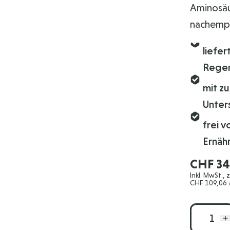
Aminosäu
nachempf
liefe
Regen
mit z
Unter
frei v
Ernäh
CHF 34
Inkl. MwSt., 
CHF 109,06
/
Menge