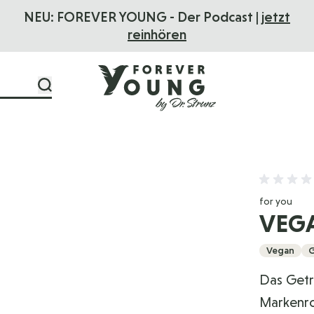
ER YOUNG - Der Podcast |
jetzt
FOREVER YO
reinhören
for you
VEG
Vegan
G
Das Getr
Markenro