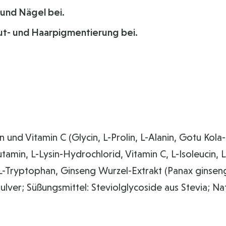
 und Nägel bei.
aut- und Haarpigmentierung bei.
nd Vitamin C (Glycin, L-Prolin, L-Alanin, Gotu Kola-
lutamin, L-Lysin-Hydrochlorid, Vitamin C, L-Isoleucin, 
 L-Tryptophan, Ginseng Wurzel-Extrakt (Panax ginseng)
ver; Süßungsmittel: Steviolglycoside aus Stevia; Na