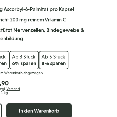
g Ascorbyl-6-Palmitat pro Kapsel
richt 200 mg reinem Vitamin C
stützt Nervenzellen, Bindegewebe &
genbildung
ück
Ab 3 Stück
Ab 5 Stück
ren
6
% sparen
8
% sparen
 im Warenkorb abgezogen
,90
zzgl.
Versand
 1 kg
In den Warenkorb