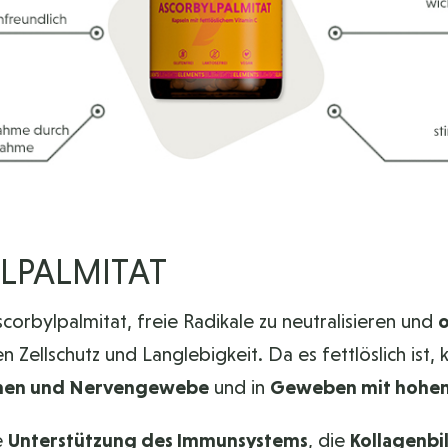
LPALMITAT
scorbylpalmitat, freie Radikale zu neutralisieren und
o
en Zellschutz und Langlebigkeit. Da es fettlöslich is
anen und Nervengewebe
und in
Geweben mit hohem
e
Unterstützung des Immunsystems
, die
Kollagenbi