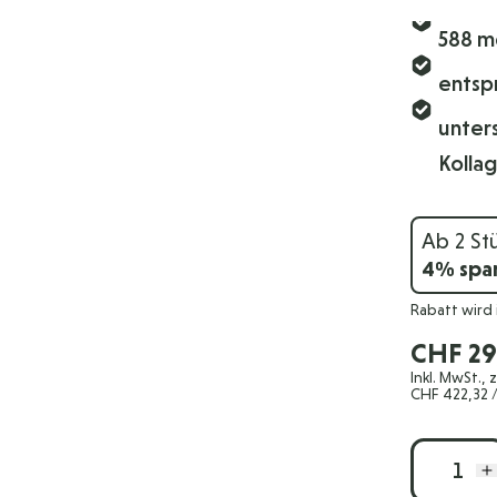
588 m
entsp
unter
Kolla
Ab 2 St
4
% spa
Rabatt wird
CHF 29
Inkl. MwSt., 
CHF 422,32
/
Menge