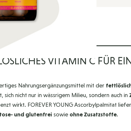
N
LÖSLICHES VITAMIN C FÜR E
ertiges Nahrungsergänzungsmittel mit der
fettlösli
, sich nicht nur in wässrigem Milieu, sondern auch in
renzt wirkt. FOREVER YOUNG Ascorbylpalmitat liefe
tose- und glutenfrei
sowie
ohne Zusatzstoffe
.