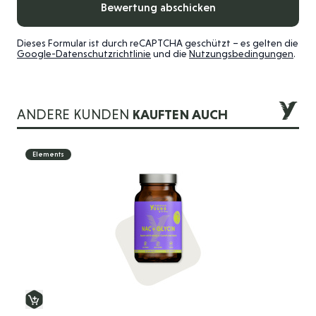
Bewertung abschicken
Dieses Formular ist durch reCAPTCHA geschützt – es gelten die
Google-Datenschutzrichtlinie
und die
Nutzungsbedingungen
.
ANDERE KUNDEN
KAUFTEN AUCH
Die Navigation durch die Elemente des Karussells ist mit der 
Drücken Sie, um das Karussell zu überspringen
Drücken Sie, um zur Karussell-Navigation zu gelangen
Elements