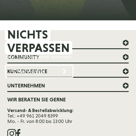
NICHTS
FOREVER YOUNG
VERPASSEN
COMMUNITY
Jetzt zum Newsletter anmelden
KUNDENSERVICE
UNTERNEHMEN
WIR BERATEN SIE GERNE
Versand- & Bestellabwicklung:
Tel.: +49 961 2049 8399
Mo. - Fr. von 8:00 bis 13:00 Uhr