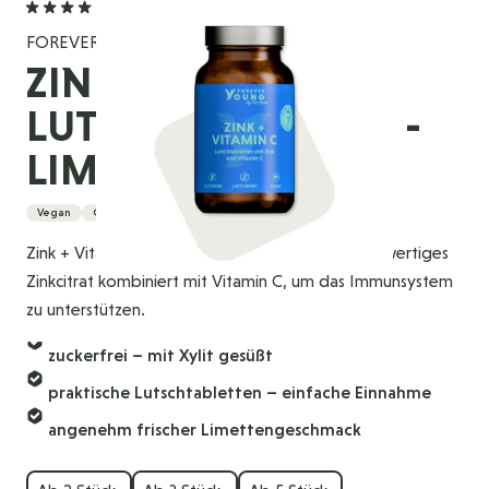
5,0
(1 Bewertung)
FOREVER YOUNG
ZINK + VITAMIN C -
LUTSCHTABLETTEN -
LIMETTE
Vegan
Glutenfrei
Zink + Vitamin C Lutschtabletten enthalten hochwertiges
Zinkcitrat kombiniert mit Vitamin C, um das Immunsystem
zu unterstützen.
zuckerfrei – mit Xylit gesüßt
praktische Lutschtabletten – einfache Einnahme
angenehm frischer Limettengeschmack