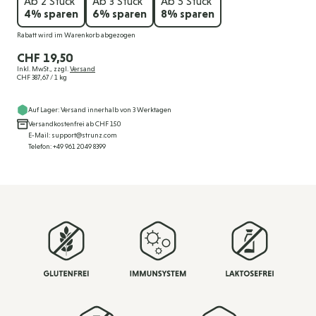
Ab 2 Stück
Ab 3 Stück
Ab 5 Stück
4
% sparen
6
% sparen
8
% sparen
Rabatt wird im Warenkorb abgezogen
CHF 19,50
Inkl. MwSt., zzgl.
Versand
CHF 387,67
/ 1 kg
Auf Lager: Versand innerhalb von 3 Werktagen
Versandkostenfrei ab CHF 150
E-Mail: support@strunz.com
Telefon: +49 961 2049 8399