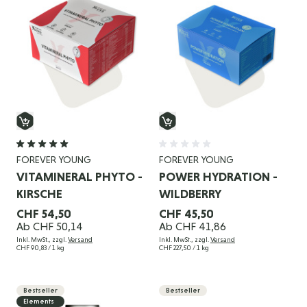
FOREVER YOUNG
FOREVER YOUNG
VITAMINERAL PHYTO -
POWER HYDRATION -
KIRSCHE
WILDBERRY
CHF 54,50
CHF 45,50
Ab
CHF 50,14
Ab
CHF 41,86
Inkl. MwSt., zzgl.
Versand
Inkl. MwSt., zzgl.
Versand
CHF 90,83
/ 1 kg
CHF 227,50
/ 1 kg
Bestseller
Bestseller
Elements