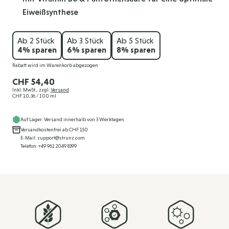
Eiweißsynthese
Ab 2 Stück
Ab 3 Stück
Ab 5 Stück
4
% sparen
6
% sparen
8
% sparen
Rabatt wird im Warenkorb abgezogen
CHF 54,40
Inkl. MwSt., zzgl.
Versand
CHF 10,36
/ 100 ml
Auf Lager: Versand innerhalb von 3 Werktagen
Versandkostenfrei ab CHF 150
E-Mail: support@strunz.com
Telefon: +49 961 2049 8399