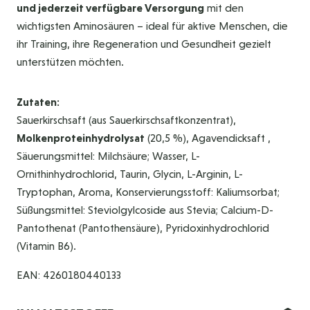
und jederzeit verfügbare Versorgung
mit den
wichtigsten Aminosäuren – ideal für aktive Menschen, die
ihr Training, ihre Regeneration und Gesundheit gezielt
unterstützen möchten.
Zutaten:
Sauerkirschsaft (aus Sauerkirschsaftkonzentrat),
Molkenproteinhydrolysat
(20,5 %), Agavendicksaft ,
Säuerungsmittel: Milchsäure; Wasser, L-
Ornithinhydrochlorid, Taurin, Glycin, L-Arginin, L-
Tryptophan, Aroma, Konservierungsstoff: Kaliumsorbat;
Süßungsmittel: Steviolgylcoside aus Stevia; Calcium-D-
Pantothenat (Pantothensäure), Pyridoxinhydrochlorid
(Vitamin B6).
EAN: 4260180440133