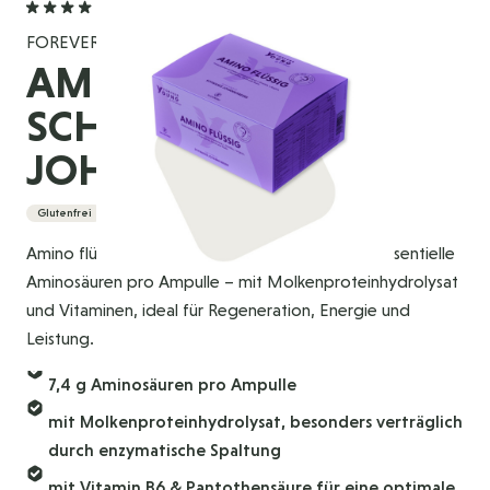
4,8
(5 Bewertungen)
FOREVER YOUNG
AMINO FLÜSSIG -
SCHWARZE
JOHANNISBEERE
Glutenfrei
Amino flüssig liefert 7,4 g essentielle und nicht-essentielle
Aminosäuren pro Ampulle – mit Molkenproteinhydrolysat
und Vitaminen, ideal für Regeneration, Energie und
Leistung.
7,4 g Aminosäuren pro Ampulle
mit Molkenproteinhydrolysat, besonders verträglich
durch enzymatische Spaltung
mit Vitamin B6 & Pantothensäure für eine optimale