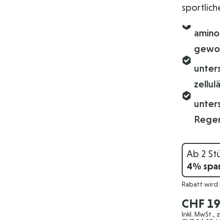
sportliche
amino
gewo
unters
zellu
unter
Regen
Ab 2 St
4
% spa
Rabatt wird
CHF 19
Inkl. MwSt., 