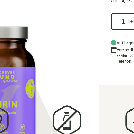
CHF 34,39
/ 
Menge
Auf Lage
Versandk
E-Mail: 
Telefon: