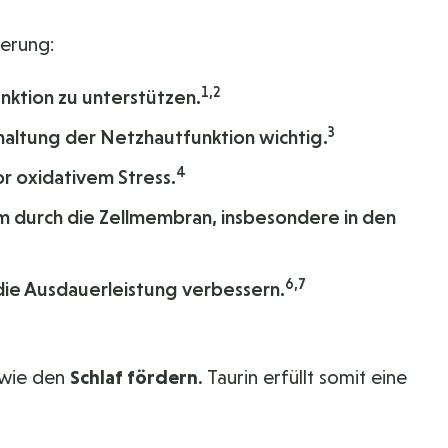
ierung:
1,2
nktion zu unterstützen.
3
rhaltung der Netzhautfunktion wichtig.
4
or oxidativem Stress.
m durch die Zellmembran, insbesondere in den
6,7
die Ausdauerleistung verbessern.
wie den
Schlaf fördern
. Taurin erfüllt somit eine