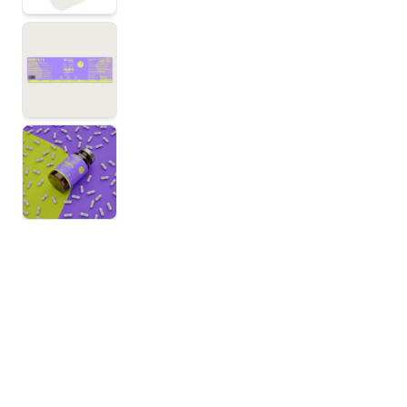
View larger image
View larger image