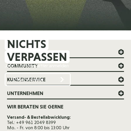
NICHTS
FOREVER YOUNG
VERPASSEN
COMMUNITY
Jetzt zum Newsletter anmelden
KUNDENSERVICE
UNTERNEHMEN
WIR BERATEN SIE GERNE
Versand- & Bestellabwicklung:
Tel.: +49 961 2049 8399
Mo. - Fr. von 8:00 bis 13:00 Uhr