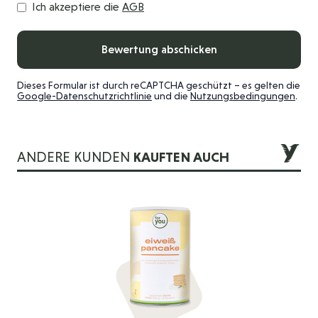
Ich akzeptiere die
AGB
Bewertung abschicken
Dieses Formular ist durch reCAPTCHA geschützt – es gelten die
Google-Datenschutzrichtlinie
und die
Nutzungsbedingungen
.
ANDERE KUNDEN
KAUFTEN AUCH
Die Navigation durch die Elemente des Karussells ist mit der 
Drücken Sie, um das Karussell zu überspringen
Drücken Sie, um zur Karussell-Navigation zu gelangen