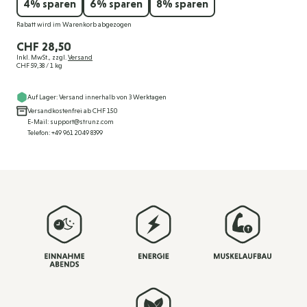
4
% sparen
6
% sparen
8
% sparen
Rabatt wird im Warenkorb abgezogen
CHF 28,50
Inkl. MwSt., zzgl.
Versand
CHF 59,38
/ 1 kg
Auf Lager: Versand innerhalb von 3 Werktagen
Versandkostenfrei ab CHF 150
E-Mail: support@strunz.com
Telefon: +49 961 2049 8399