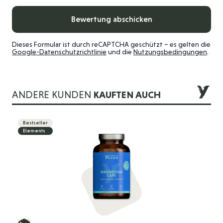
Bewertung abschicken
Dieses Formular ist durch reCAPTCHA geschützt – es gelten die
Google-Datenschutzrichtlinie
und die
Nutzungsbedingungen
.
ANDERE KUNDEN
KAUFTEN AUCH
Die Navigation durch die Elemente des Karussells ist mit der 
Drücken Sie, um das Karussell zu überspringen
Drücken Sie, um zur Karussell-Navigation zu gelangen
Bestseller
Elements