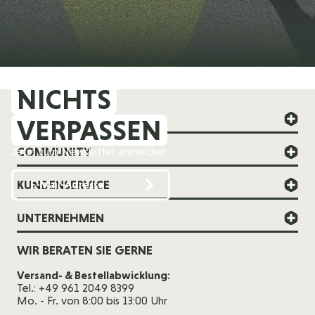
NICHTS
FOREVER YOUNG
VERPASSEN
COMMUNITY
Jetzt zum Newsletter anmelden
KUNDENSERVICE
UNTERNEHMEN
WIR BERATEN SIE GERNE
Versand- & Bestellabwicklung:
Tel.: +49 961 2049 8399
Mo. - Fr. von 8:00 bis 13:00 Uhr