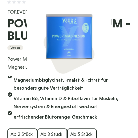
FOREVER YOUNG
POWER MAGNESIUM -
BLUTORANGE
Vegan
Power Magnesium enthält drei bioverfügbare
Magnesiumarten und wertvolle Vitamine.
Magnesiumbisglycinat, -malat & -citrat für
besonders gute Verträglichkeit
Vitamin B6, Vitamin D & Riboflavin für Muskeln,
Nervensystem & Energiestoffwechsel
erfrischender Blutorange-Geschmack
Ab 2 Stück
Ab 3 Stück
Ab 5 Stück