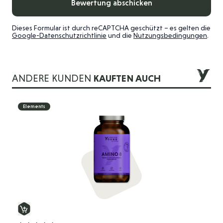
Bewertung abschicken
Dieses Formular ist durch reCAPTCHA geschützt – es gelten die
Google-Datenschutzrichtlinie
und die
Nutzungsbedingungen
.
ANDERE KUNDEN
KAUFTEN AUCH
Die Navigation durch die Elemente des Karussells ist mit der 
Drücken Sie, um das Karussell zu überspringen
Drücken Sie, um zur Karussell-Navigation zu gelangen
Elements