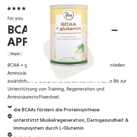
4,7
(3 Bewertungen)
for you
BCAA + GLUTAMIN –
APFEL
Vegan
BCAA + glutamin ist Getränkepulver mit den essentiellen
Aminosäuren Leucin, Isoleucin, Valin (BCAAs) und
zusätzlichem L-Glutamin sowie aktiviertem Vitamin B6 zur
Unterstützung von Training, Regeneration und
Aminosäurestoffwechsel.
die BCAAs fördern die Proteinsynthese
unterstützt Muskelregeneration, Darmgesundheit &
Immunsystem durch L-Glutamin