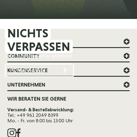
NICHTS
FOREVER YOUNG
VERPASSEN
COMMUNITY
Jetzt zum Newsletter anmelden
KUNDENSERVICE
UNTERNEHMEN
WIR BERATEN SIE GERNE
Versand- & Bestellabwicklung:
Tel.: +49 961 2049 8399
Mo. - Fr. von 8:00 bis 13:00 Uhr