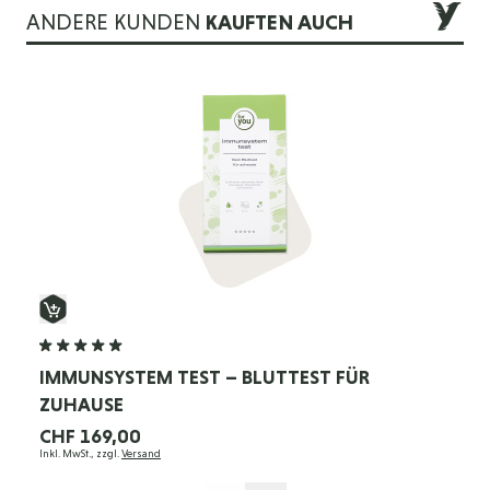
ANDERE KUNDEN
KAUFTEN AUCH
Die Navigation durch die Elemente des Karussells ist mit der 
Drücken Sie, um das Karussell zu überspringen
Drücken Sie, um zur Karussell-Navigation zu gelangen
IMMUNSYSTEM TEST – BLUTTEST FÜR
ZUHAUSE
CHF 169,00
Inkl. MwSt., zzgl.
Versand