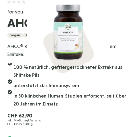
for you
AHCC®
Vegan
Glutenfrei
AHCC® Kapseln mit Alpha-Glucanen aus kultiviertem
Shiitake.
100 % natürlich, gefriergetrockneter Extrakt aus
Shiitake Pilz
unterstützt das Immunsystem
in 30 klinischen Human-Studien erforscht, seit über
20 Jahren im Einsatz
CHF 62,90
Inkl. MwSt., zzgl.
Versand
CHF 176,19
/ 100 g