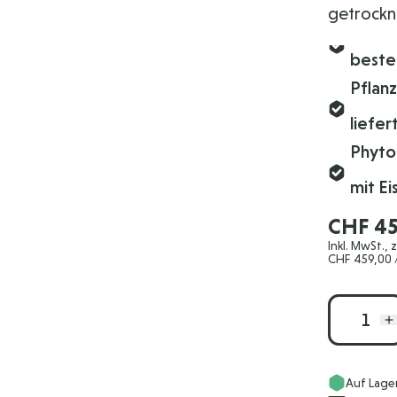
getrockn
beste
Pflan
liefer
Phyton
mit Ei
CHF 45
Inkl. MwSt., 
CHF 459,00
/
Menge
Auf Lage