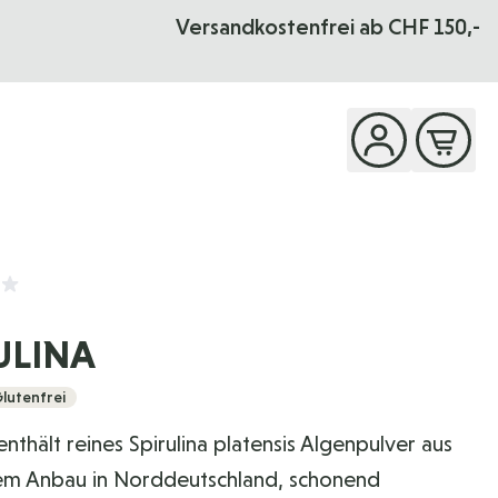
OREVER YOUNG
Das Seminar
Versandkostenfrei ab CHF 150,-
- 01. - 04.10.2026
ULINA
lutenfrei
 enthält reines Spirulina platensis Algenpulver aus
em Anbau in Norddeutschland, schonend