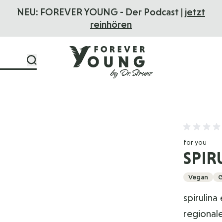
NEU: FOREVER YOUNG - Der Podcast |
jetzt
F
reinhören
for you
SPIR
Vegan
G
spirulina
regional