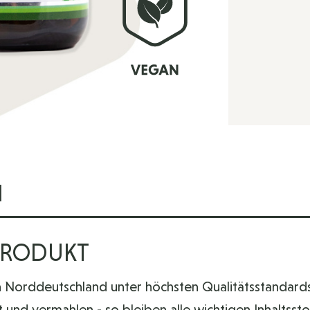
N
PRODUKT
in Norddeutschland unter höchsten Qualitätsstandard
nd vermahlen - so bleiben alle wichtigen Inhaltssto