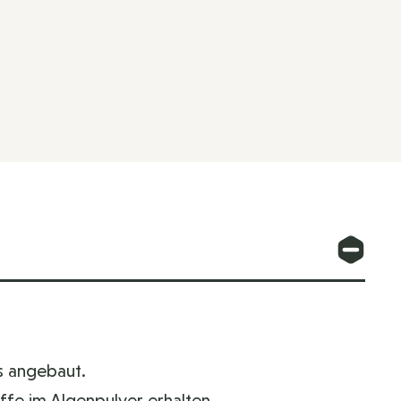
s angebaut.
ffe im Algenpulver erhalten.