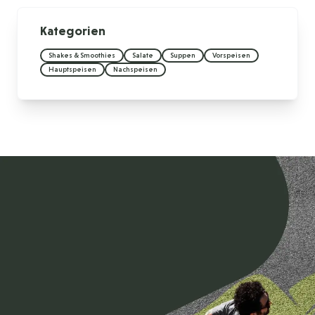
Kategorien
Shakes & Smoothies
Salate
Suppen
Vorspeisen
Hauptspeisen
Nachspeisen