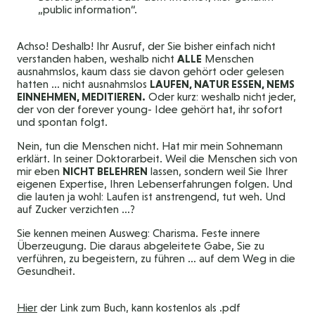
„public information“.
Achso! Deshalb! Ihr Ausruf, der Sie bisher einfach nicht
verstanden haben, weshalb nicht
ALLE
Menschen
ausnahmslos, kaum dass sie davon gehört oder gelesen
hatten … nicht ausnahmslos
LAUFEN, NATUR ESSEN, NEMS
EINNEHMEN, MEDITIEREN.
Oder kurz: weshalb nicht jeder,
der von der forever young- Idee gehört hat, ihr sofort
und spontan folgt.
Nein, tun die Menschen nicht. Hat mir mein Sohnemann
erklärt. In seiner Doktorarbeit. Weil die Menschen sich von
mir eben
NICHT BELEHREN
lassen, sondern weil Sie Ihrer
eigenen Expertise, Ihren Lebenserfahrungen folgen. Und
die lauten ja wohl: Laufen ist anstrengend, tut weh. Und
auf Zucker verzichten …?
Sie kennen meinen Ausweg: Charisma. Feste innere
Überzeugung. Die daraus abgeleitete Gabe, Sie zu
verführen, zu begeistern, zu führen … auf dem Weg in die
Gesundheit.
Hier
der Link zum Buch, kann kostenlos als .pdf