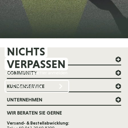
NICHTS
FOREVER YOUNG
VERPASSEN
COMMUNITY
Jetzt zum Newsletter anmelden
KUNDENSERVICE
UNTERNEHMEN
WIR BERATEN SIE GERNE
Versand- & Bestellabwicklung: