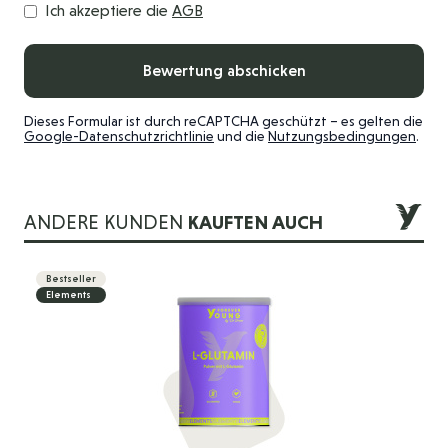
Ich akzeptiere die
AGB
Bewertung abschicken
Dieses Formular ist durch reCAPTCHA geschützt – es gelten die
Google-Datenschutzrichtlinie
und die
Nutzungsbedingungen
.
ANDERE KUNDEN
KAUFTEN AUCH
Die Navigation durch die Elemente des Karussells ist mit der 
Drücken Sie, um das Karussell zu überspringen
Drücken Sie, um zur Karussell-Navigation zu gelangen
Bestseller
Elements