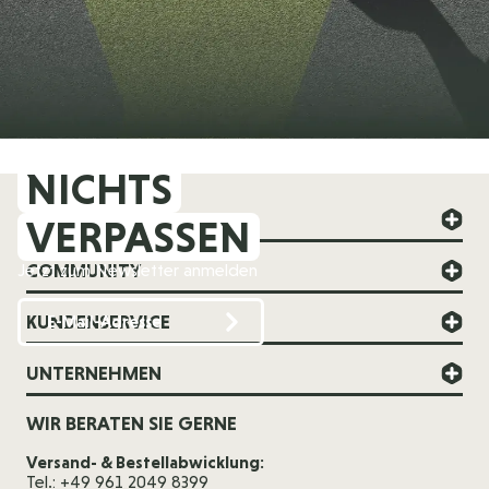
NICHTS
FOREVER YOUNG
VERPASSEN
COMMUNITY
Jetzt zum Newsletter anmelden
KUNDENSERVICE
UNTERNEHMEN
WIR BERATEN SIE GERNE
Versand- & Bestellabwicklung:
Tel.: +49 961 2049 8399