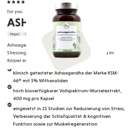
5,0
(1 Bewertung)
for you
ASHWAGANDHA
Vegan
Glutenfrei
Ashwagandha-Wurzelextrakt, der traditionell zur
Stressregulation und Förderung von Entspannung im
Körper eingesetzt wird.
klinisch getesteter Ashwagandha der Marke KSM-
66® mit 5% Withanoliden
hoch bioverfügbarer Vollspektrum-Wurzelextrakt,
400 mg pro Kapsel
eingesetzt in 22 Studien zur Reduzierung von Stress,
Verbesserung der Schlafqualität & kognitiven
Funktion sowie zur Muskelregeneration