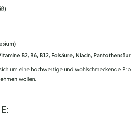
iß)
esium)
amine B2, B6, B12, Folsäure, Niacin, Pantothensäu
ch um eine hochwertige und wohlschmeckende Prote
nehmen wollen.
E: