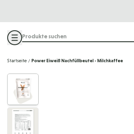
Direkt zum Inhalt
Suche
Startseite
Power Eiweiß Nachfüllbeutel - Milchkaffee
/
View larger image
View larger image