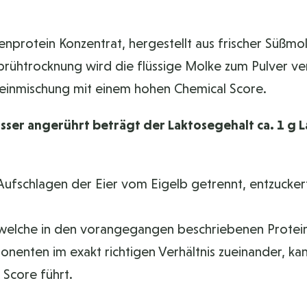
enprotein Konzentrat, hergestellt aus frischer Süßmol
rühtrocknung wird die flüssige Molke zum Pulver ver
teinmischung mit einem hohen Chemical Score.
r angerührt beträgt der Laktosegehalt ca. 1 g La
Aufschlagen der Eier vom Eigelb getrennt, entzucker
welche in den vorangegangen beschriebenen Protein
nenten im exakt richtigen Verhältnis zueinander, kan
 Score führt.