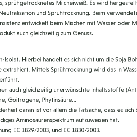
es, sprühgetrocknetes Milcheiweiß. Es wird hergestell
 Neutralisation und Sprühtrocknung. Beim verwendeten
onsistenz entwickelt beim Mischen mit Wasser oder 
odukt auch gleichzeitig zum Genuss.
-Isolat. Hierbei handelt es sich nicht um die Soja B
xtrahiert. Mittels Sprühtrocknung wird das in Wasser 
erführt.
en auch gleichzeitig unerwünschte Inhaltsstoffe (Ant
e, Goitrogene, Phytinsäure...
nderheit daran ist vor allem die Tatsache, dass es si
tändiges Aminosäurenspektrum aufzuweisen hat.
nung EC 1829/2003, und EC 1830/2003.