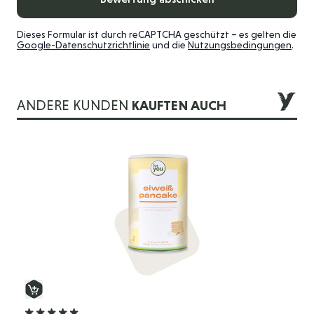
Dieses Formular ist durch reCAPTCHA geschützt – es gelten die
Google-Datenschutzrichtlinie
und die
Nutzungsbedingungen
.
ANDERE KUNDEN
KAUFTEN AUCH
Die Navigation durch die Elemente des Karussells ist mit der 
Drücken Sie, um das Karussell zu überspringen
Drücken Sie, um zur Karussell-Navigation zu gelangen