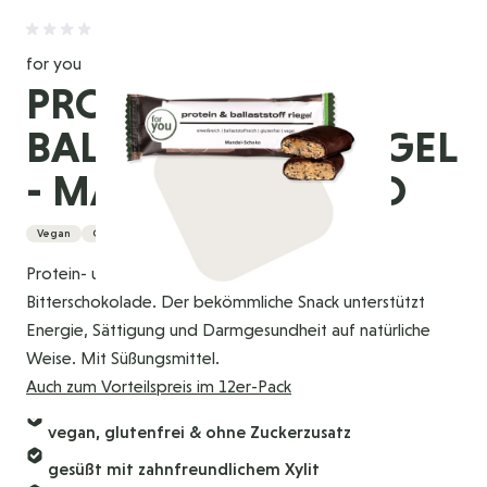
for you
PROTEIN &
BALLASTSTOFF RIEGEL
- MANDEL-SCHOKO
Vegan
Glutenfrei
Proteinreich
Protein- und Ballaststoffriegel mit Mandeln und
Bitterschokolade. Der bekömmliche Snack unterstützt
Energie, Sättigung und Darmgesundheit auf natürliche
Weise. Mit Süßungsmittel.
Auch zum Vorteilspreis im 12er-Pack
vegan, glutenfrei & ohne Zuckerzusatz
gesüßt mit zahnfreundlichem Xylit