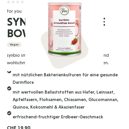
for you
SYNBIO SMOOTHIE
BOWL - ERDBEERE
Vegan
synbio smoothie bowl ist ein ballaststoffreicher und
wohlschmeckender Smoothie mit Bakterienkulturen.
mit nützlichen Bakterienkulturen für eine gesunde
Darmflora
mit wertvollen Ballaststoffen aus Hafer, Leinsaat,
Apfelfasern, Flohsamen, Chiasamen, Glucomannan,
Quinoa, Kokosmehl & Akazienfaser
erfrischend-fruchtiger Erdbeer-Geschmack
CHF 19,90