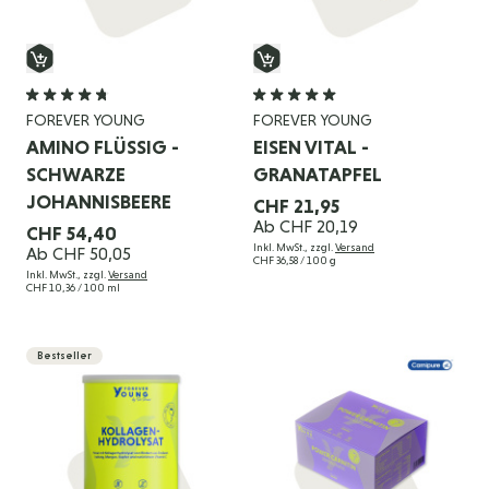
FOREVER YOUNG
FOREVER YOUNG
AMINO FLÜSSIG -
EISEN VITAL -
SCHWARZE
GRANATAPFEL
JOHANNISBEERE
CHF 21,95
Ab
CHF 20,19
CHF 54,40
Inkl. MwSt., zzgl.
Versand
Ab
CHF 50,05
CHF 36,58
/ 100 g
Inkl. MwSt., zzgl.
Versand
CHF 10,36
/ 100 ml
Bestseller