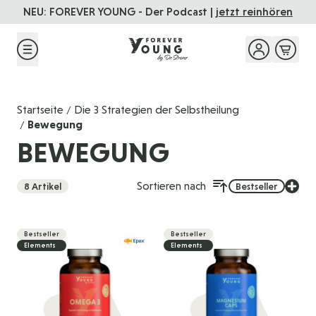
Direkt zum Inhalt
NEU: FOREVER YOUNG - Der Podcast |
jetzt reinhören
Startseite
Die 3 Strategien der Selbstheilung
/
Bewegung
/
BEWEGUNG
Sortieren nach
8
Artikel
Bestseller
Bestseller
Bestseller
Elements
Elements