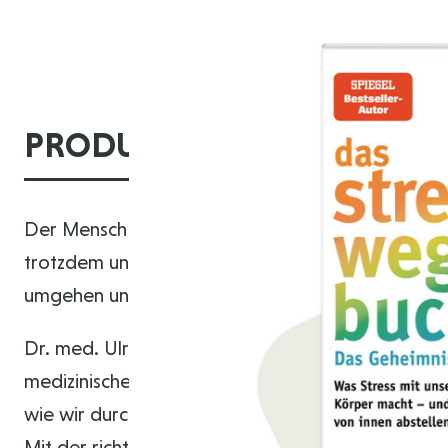
PRODUKTINFORMATIONE
Der Mensch ist unter Stress zu erstaunlichen Hoc
trotzdem unter der ständigen Anspannung, verlie
umgehen und uns vor negativen Folgen schützen?
Dr. med. Ulrich Strunz wirft ein neues Licht auf 
medizinischen Forschung erklärt er, wie Stress si
wie wir durch neue Gewohnheiten körperliche und
Mit der richtigen Ernährung und dem richtigen M