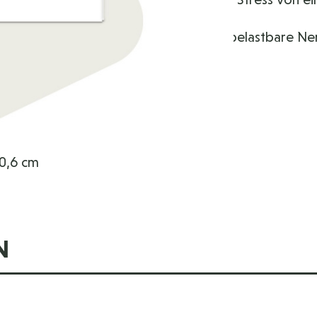
raus aus der Stress-Spirale und rein in belastbare N
20,6 cm
N