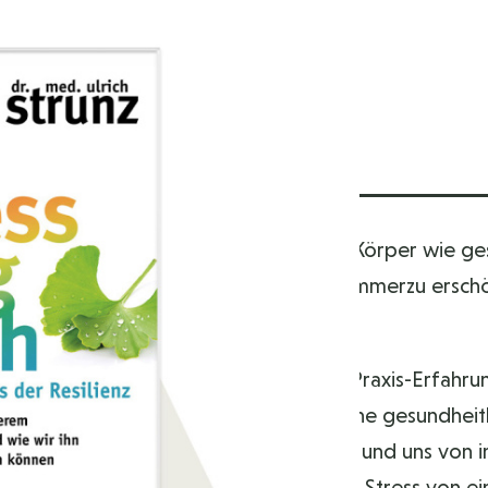
N
hleistungen fähig, und der menschliche Körper wie g
ren zu schnell unsere Nerven und sind immerzu ersch
das Dauerthema Stress: Anhand eigener Praxis-Erfahru
ch auf unseren Körper auswirkt und welche gesundheit
 seelische Widerstandskraft aufbauen und uns von 
aß an Bewegung und Entspannung wird Stress von ein