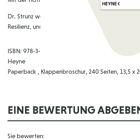
Dr. Strunz weist einen erfrischend einfachen Weg 
Resilienz, und mehr noch: ein Stück Lebensglück.
ISBN: 978-3-453-21810-9
Heyne
Paperback , Klappenbroschur, 240 Seiten, 13,5 x 
EINE BEWERTUNG ABGEBE
Sie bewerten: