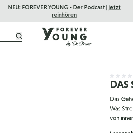
FOREVER YOUNG
Das Seminar
- 01. - 04.10.2026
DAS 
Das Gehei
Was Stre
von inne