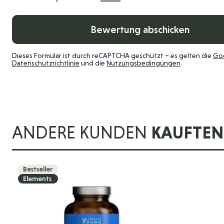
Bewertung abschicken
Dieses Formular ist durch reCAPTCHA geschützt – es gelten die
Go
Datenschutzrichtlinie
und die
Nutzungsbedingungen
.
ANDERE KUNDEN
KAUFTEN
Die Navigation durch die Elemente des Karussells 
Drücken Sie, um das Karussell zu überspringen
Bestseller
Elements