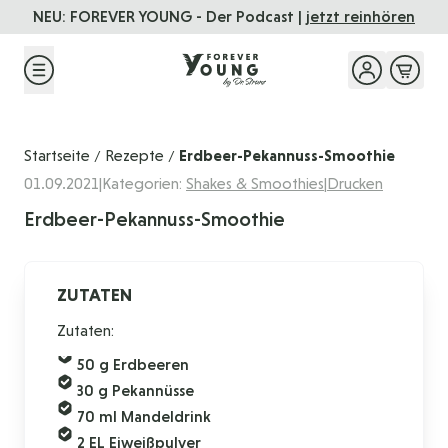
Direkt zum Inhalt
NEU: FOREVER YOUNG - Der Podcast |
jetzt reinhören
Startseite
Rezepte
Erdbeer-Pekannuss-Smoothie
/
/
01.09.2021
|
Kategorien:
Shakes & Smoothies
|
Drucken
Erdbeer-Pekannuss-Smoothie
ZUTATEN
Zutaten:
50 g Erdbeeren
30 g Pekannüsse
70 ml Mandeldrink
2 EL
Eiweißpulver