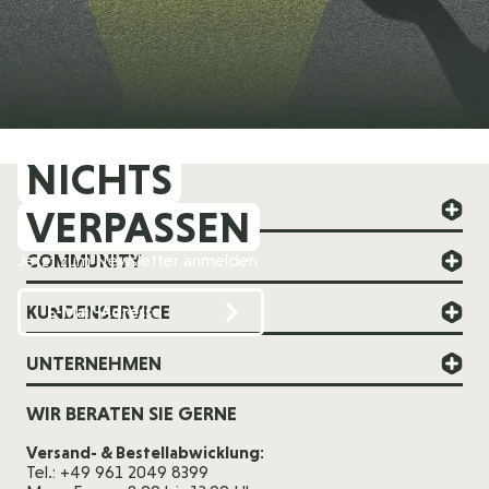
NICHTS
FOREVER YOUNG
VERPASSEN
COMMUNITY
Jetzt zum Newsletter anmelden
KUNDENSERVICE
UNTERNEHMEN
WIR BERATEN SIE GERNE
Versand- & Bestellabwicklung:
Tel.: +49 961 2049 8399