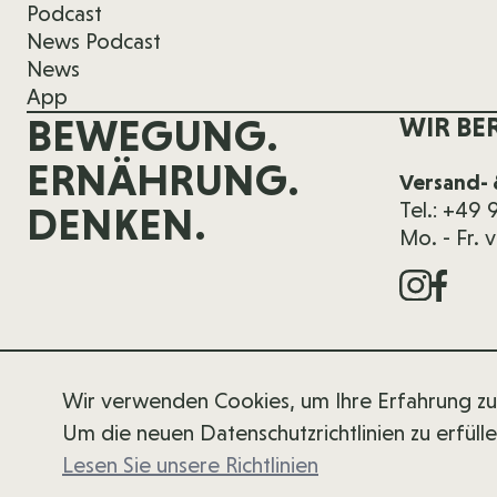
Podcast
News Podcast
News
App
BEWEGUNG.
WIR BE
ERNÄHRUNG.
Versand- 
Tel.: +49
DENKEN.
Mo. - Fr. 
Wir verwenden Cookies, um Ihre Erfahrung zu
Um die neuen Datenschutzrichtlinien zu erfüll
Copyright 2026 forever young
Lesen Sie unsere Richtlinien