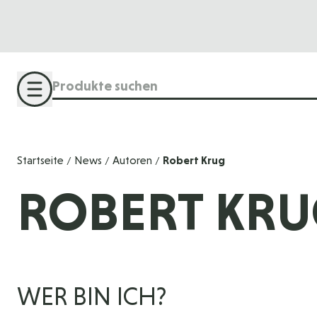
Direkt zum Inhalt
Suche
Startseite
News
Autoren
Robert Krug
/
/
/
ROBERT KR
WER BIN ICH?