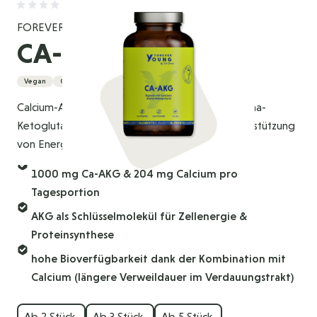
FOREVER YOUNG
CA-AKG
Vegan
Glutenfrei
Calcium-Alpha-Ketoglutarat aus Calcium und Alpha-
Ketoglutarat ist eine innovative Formel zur Unterstützung
von Energie, Stoffwechsel und Zellalterung.
1000 mg Ca-AKG & 204 mg Calcium pro
Tagesportion
AKG als Schlüsselmolekül für Zellenergie &
Proteinsynthese
hohe Bioverfügbarkeit dank der Kombination mit
Calcium (längere Verweildauer im Verdauungstrakt)
Ab 2 Stück
Ab 3 Stück
Ab 5 Stück