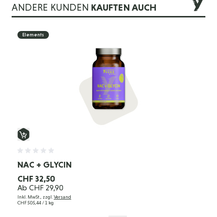
ANDERE KUNDEN
KAUFTEN AUCH
Die Navigation durch die Elemente des Karussells ist mit der 
Drücken Sie, um das Karussell zu überspringen
Drücken Sie, um zur Karussell-Navigation zu gelangen
Elements
NAC + GLYCIN
CHF 32,50
Ab
CHF 29,90
Inkl. MwSt., zzgl.
Versand
CHF 505,44
/ 1 kg