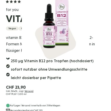
5,0
(3 Bewertungen)
for you
VITAMIN B12
Vegan
Glutenfrei
vitamin B12 enthält die beiden aktiven Vitamin B12-
Formen Methylcobalamin und Adenosylcobalamin in
flüssiger Form.
250 µg Vitamin B12 pro Tropfen (hochdosiert)
sofort nutzbar ohne Umwandlungsschritte
leicht dosierbar per Pipette
CHF 23,90
Inkl. MwSt., zzgl.
Versand
CHF 79,67
/ 100 ml
Auf Lager: Versand innerhalb von 3 Werktagen
Versandkostenfrei ab CHF 150