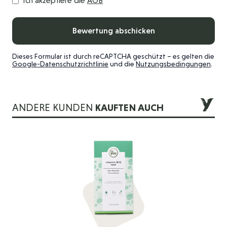
Ich akzeptiere die
AGB
Bewertung abschicken
Dieses Formular ist durch reCAPTCHA geschützt – es gelten die
Google-Datenschutzrichtlinie
und die
Nutzungsbedingungen
.
ANDERE KUNDEN
KAUFTEN AUCH
Die Navigation durch die Elemente des Karussells ist mit der 
Drücken Sie, um das Karussell zu überspringen