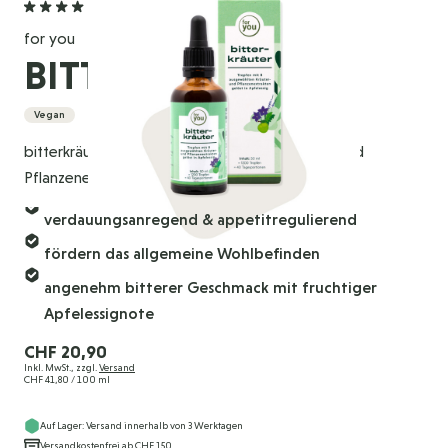
5,0
(2 Bewertungen)
for you
BITTERKRÄUTER
Vegan
bitterkräuter enthält Bitterstoffe aus Kräuter- und
Pflanzenextrakten gelöst in Apfelessig.
verdauungsanregend & appetitregulierend
fördern das allgemeine Wohlbefinden
angenehm bitterer Geschmack mit fruchtiger
Apfelessignote
CHF 20,90
Inkl. MwSt., zzgl.
Versand
CHF 41,80
/ 100 ml
Auf Lager: Versand innerhalb von 3 Werktagen
Versandkostenfrei ab CHF 150