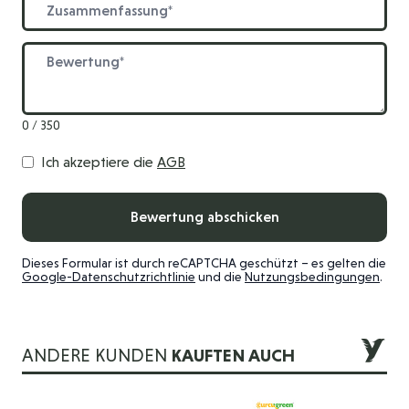
Bewertung
0 / 350
Ich akzeptiere die
AGB
Bewertung abschicken
Dieses Formular ist durch reCAPTCHA geschützt – es gelten die
Google-Datenschutzrichtlinie
und die
Nutzungsbedingungen
.
ANDERE KUNDEN
KAUFTEN AUCH
Die Navigation durch die Elemente des Karussells ist mit der 
Drücken Sie, um das Karussell zu überspringen
Drücken Sie, um zur Karussell-Navigation zu gelangen