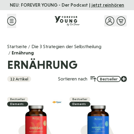
Direkt zum Inhalt
NEU: FOREVER YOUNG - Der Podcast |
jetzt reinhören
Startseite
Die 3 Strategien der Selbstheilung
/
Ernährung
/
ERNÄHRUNG
Sortieren nach
12
Artikel
Bestseller
Bestseller
Bestseller
Elements
Elements