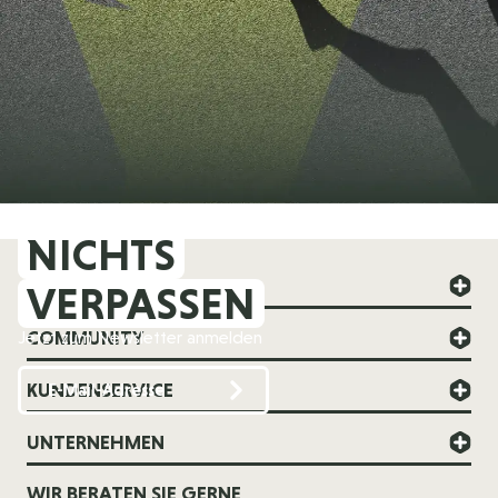
NICHTS
FOREVER YOUNG
VERPASSEN
COMMUNITY
Jetzt zum Newsletter anmelden
KUNDENSERVICE
UNTERNEHMEN
WIR BERATEN SIE GERNE