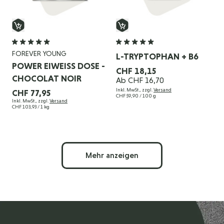
FOREVER YOUNG
L-TRYPTOPHAN + B6
POWER EIWEISS DOSE - C
CHF 18,15
HOCOLAT NOIR
Ab
CHF 16,70
Inkl. MwSt., zzgl.
Versand
CHF 77,95
CHF 59,90
/ 100 g
Inkl. MwSt., zzgl.
Versand
CHF 103,93
/ 1 kg
Mehr anzeigen