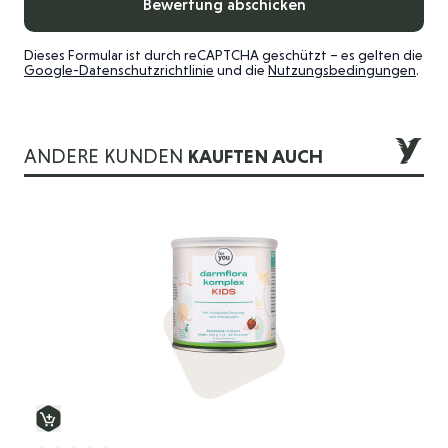
Bewertung abschicken
Dieses Formular ist durch reCAPTCHA geschützt – es gelten die
Google-Datenschutzrichtlinie
und die
Nutzungsbedingungen
.
ANDERE KUNDEN
KAUFTEN AUCH
Die Navigation durch die Elemente des Karussells ist mit der 
Drücken Sie, um das Karussell zu überspringen
Drücken Sie, um zur Karussell-Navigation zu gelangen