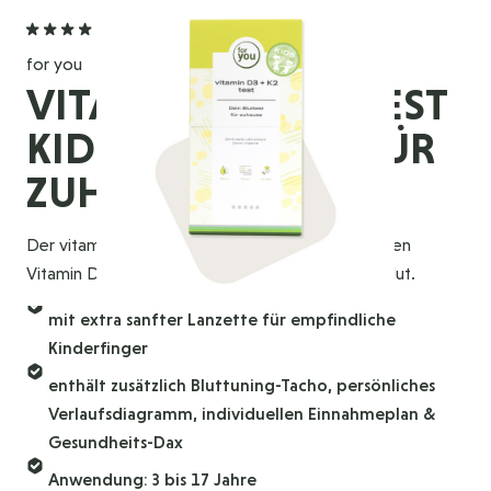
4,7
(3 Bewertungen)
for you
VITAMIN D3 + K2 TEST
KIDS – BLUTTEST FÜR
ZUHAUSE
Der vitamin D3 + K2 test kids bestimmt sowohl den
Vitamin D3- als auch den Vitamin K2-Spiegel im Blut.
mit extra sanfter Lanzette für empfindliche
Kinderfinger
enthält zusätzlich Bluttuning-Tacho, persönliches
Verlaufsdiagramm, individuellen Einnahmeplan &
Gesundheits-Dax
Anwendung: 3 bis 17 Jahre