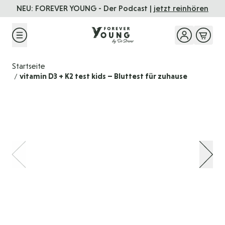
Direkt zum Inhalt
ast |
jetzt reinhören
FOREVER YOUNG
Das Seminar
- 01.
Startseite
vitamin D3 + K2 test kids – Bluttest für zuhause
/