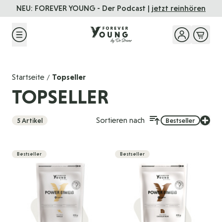
Direkt zum Inhalt
NEU: FOREVER YOUNG - Der Podcast |
jetzt reinhören
Startseite
Topseller
/
TOPSELLER
Sortieren nach
5
Artikel
Bestseller
Bestseller
Bestseller