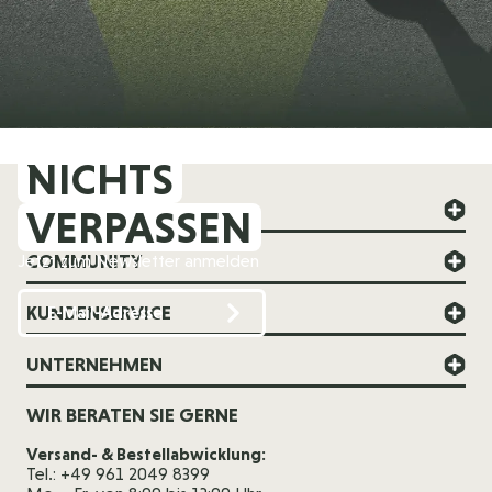
NICHTS
FOREVER YOUNG
VERPASSEN
COMMUNITY
Jetzt zum Newsletter anmelden
KUNDENSERVICE
UNTERNEHMEN
WIR BERATEN SIE GERNE
Versand- & Bestellabwicklung:
Tel.: +49 961 2049 8399