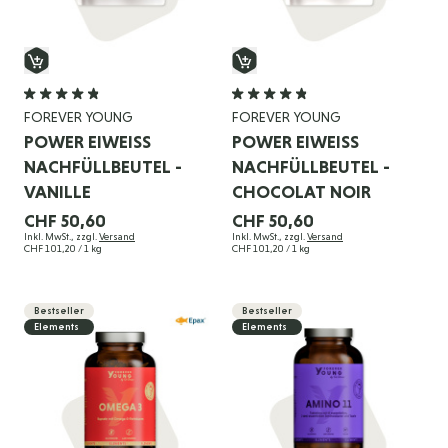
FOREVER YOUNG
FOREVER YOUNG
POWER EIWEISS N
POWER EIWEISS N
ACHFÜLLBEUTEL - V
ACHFÜLLBEUTEL - C
ANILLE
HOCOLAT NOIR
CHF 50,60
CHF 50,60
Inkl. MwSt., zzgl.
Versand
Inkl. MwSt., zzgl.
Versand
CHF 101,20
/ 1 kg
CHF 101,20
/ 1 kg
Bestseller
Bestseller
Elements
Elements