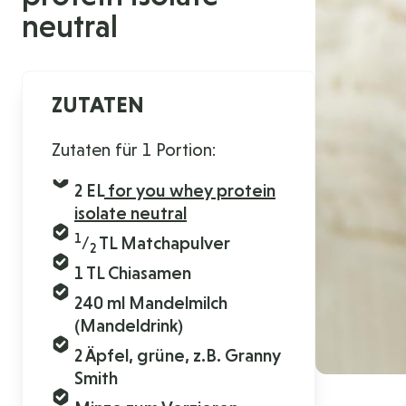
neutral
ZUTATEN
Zutaten für 1 Portion:
2 EL
for you whey protein
isolate neutral
1
/
TL Matchapulver
2
1 TL Chiasamen
240 ml Mandelmilch
(Mandeldrink)
2 Äpfel, grüne, z.B. Granny
Smith