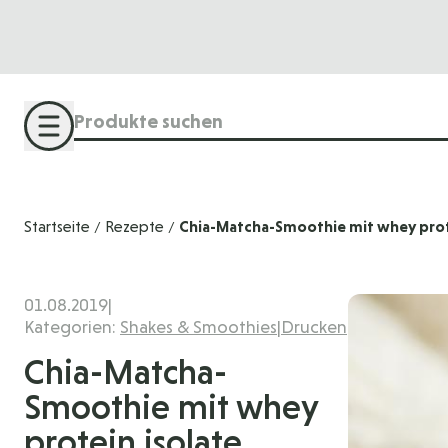
Direkt zum Inhalt
Suche
Startseite
Rezepte
Chia-Matcha-Smoothie mit whey prote
/
/
01.08.2019
|
Kategorien:
Shakes & Smoothies
|
Drucken
Chia-Matcha-
Smoothie mit whey
protein isolate