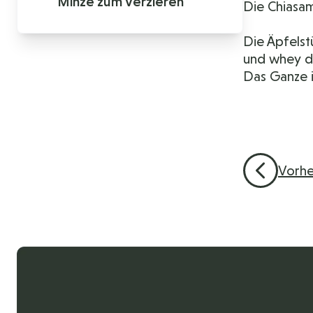
Minze zum Verzieren
Die Chiasam
Die Äpfelst
und whey d
Das Ganze i
Vorhe