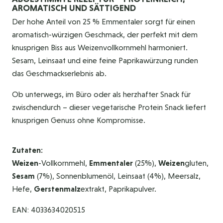
AROMATISCH UND SÄTTIGEND
Der hohe Anteil von 25 % Emmentaler sorgt für einen
aromatisch-würzigen Geschmack, der perfekt mit dem
knusprigen Biss aus Weizenvollkornmehl harmoniert.
Sesam, Leinsaat und eine feine Paprikawürzung runden
das Geschmackserlebnis ab.
Ob unterwegs, im Büro oder als herzhafter Snack für
zwischendurch – dieser vegetarische Protein Snack liefert
knusprigen Genuss ohne Kompromisse.
Zutaten:
Weizen
-Vollkornmehl,
Emmentaler
(25%),
Weizen
gluten,
Sesam
(7%), Sonnenblumenöl, Leinsaat (4%), Meersalz,
Hefe,
Gerstenmalz
extrakt, Paprikapulver.
EAN: 4033634020515