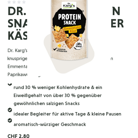
DR. KARG’S PROTEIN
SNACK EMMENTALER
KÄSE
Dr. Karg’s Protein Snack Emmentaler Käse ist ein
knuspriger, proteinreicher Snack mit aromatischem
Emmentaler, Sesam, Leinsaat und einer feinen
Paprikawürzung.
rund 30 % weniger Kohlenhydrate & ein
Eiweißgehalt von über 30 % gegenüber
gewöhnlichen salzigen Snacks
idealer Begleiter für aktive Tage & kleine Pausen
aromatisch-würziger Geschmack
CHF 2,80