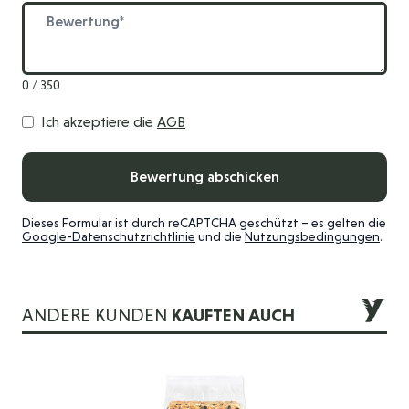
Bewertung
0 / 350
Ich akzeptiere die
AGB
Bewertung abschicken
Dieses Formular ist durch reCAPTCHA geschützt – es gelten die
Google-Datenschutzrichtlinie
und die
Nutzungsbedingungen
.
ANDERE KUNDEN
KAUFTEN AUCH
Die Navigation durch die Elemente des Karussells ist mit der 
Drücken Sie, um das Karussell zu überspringen
Drücken Sie, um zur Karussell-Navigation zu gelangen