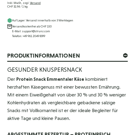
Inkl. MwSt., zzgl.
Versand
CHF 32,94
/ 1 kg
Auf Lager: Versand innerhalb von 3 Werktagen
Versandkostenfrei ab CHF 150
E-Mail: support@strunz.com
Telefon: +49 961 2049 8399
PRODUKTINFORMATIONEN
GESUNDER KNUSPERSNACK
Der
Protein Snack Emmentaler Käse
kombiniert
herzhaften Käsegenuss mit einer bewussten Ernährung.
Mit einem Eiweißgehalt von über 30 % und 30 % weniger
Kohlenhydraten als vergleichbare gebackene salzige
Snacks mit Vollkornanteil ist er der ideale Begleiter für
aktive Tage und kleine Pausen.
ABGESTIMMTE REZEPTUR – PROTEINREICH,